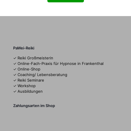
PaWei-Reiki
✓ Reiki Großmeisterin
✓ Online-Fach-Praxis für Hypnose in Frankenthal
✓ Online-Shop
✓ Coaching/ Lebensberatung
✓ Reiki Seminare
✓ Workshop
✓ Ausbildungen
Zahlungsarten im Shop