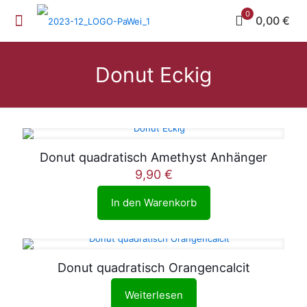
0
0,00 €
Donut Eckig
Donut quadratisch Amethyst Anhänger
9,90
€
In den Warenkorb
Donut quadratisch Orangencalcit
Weiterlesen