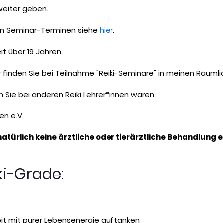
eiter geben.
den Seminar-Terminen siehe
hier
.
it über 19 Jahren.
er finden Sie bei Teilnahme "Reiki-Seminare" in meinen Räumli
Sie bei anderen Reiki Lehrer*innen waren.
en e.V.
 natürlich keine ärztliche oder tierärztliche Behandlung e
iki-Grade:
rzeit mit purer Lebensenergie auftanken